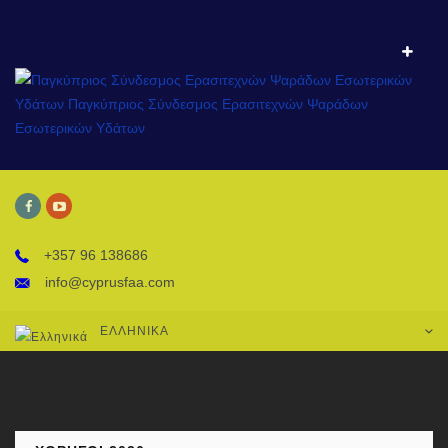
+357 96 138686
info@cyprusfaa.com
ΕΛΛΗΝΙΚΆ