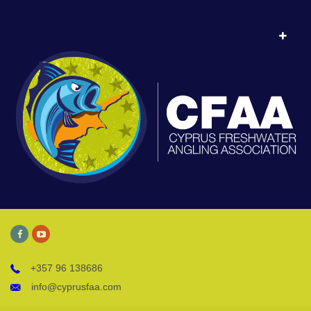
+357 96 138686
info@cyprusfaa.com