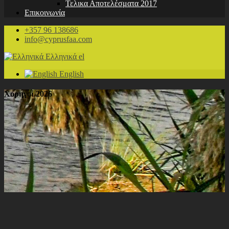
Τελικα Αποτελέσματα 2017
Επικοινωνία
+357 96 138686
info@cyprusfaa.com
Ελληνικά
el
English
Χορηγοί 2026