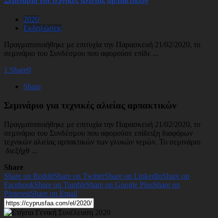
Σεμινάριο για τεχνικές αλιείας αρπακτικών
2020
Εκδηλώσεις
Πραγματοποιήθηκε με επιτυχία την Παρασκευή 21/02/2020, το
σεμινάριο του Συνδέσμου που αφορούσε επίδε ...
1
Share
0
Share
Σεμινάριο για τεχνικές αλιείας αρπακτικών
Πραγματοποιήθηκε με επιτυχία την Παρασκευή 21/02/2020, το
σεμινάριο του Συνδέσμου που αφορούσε επίδειξη διαφόρων
τεχνικών αλιείας αρπακτικών των γλυκών νερών. Το σεμινάριο
διεξήχθ ...
Share
Share on Reddit
Share on Twitter
Share on LinkedIn
Share on
Facebook
Share on Tumblr
Share on Google Plus
Share on
Pinterest
Share on Email