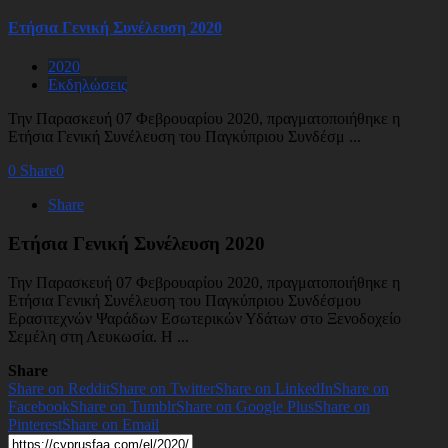
Ετήσια Γενική Συνέλευση 2020
2020
Εκδηλώσεις
Την Παρασκευή 07 Φεβρουαρίου 2020, πραγματοποιήθηκε η
Ετήσια Γενική Συνέλευση του Παγκύπριου Συνδέσμ ...
0
Share
0
Share
Ετήσια Γενική Συνέλευση 2020
Την Παρασκευή 07 Φεβρουαρίου 2020, πραγματοποιήθηκε η
Ετήσια Γενική Συνέλευση του Παγκύπριου Συνδέσμου
Ερασιτεχνών Ψαράδων Εσωτερικών Υδάτων στο Ξενοδοχείο
Σεμέλη στη Λευκωσία. H ...
Share
Share on Reddit
Share on Twitter
Share on LinkedIn
Share on
Facebook
Share on Tumblr
Share on Google Plus
Share on
Pinterest
Share on Email