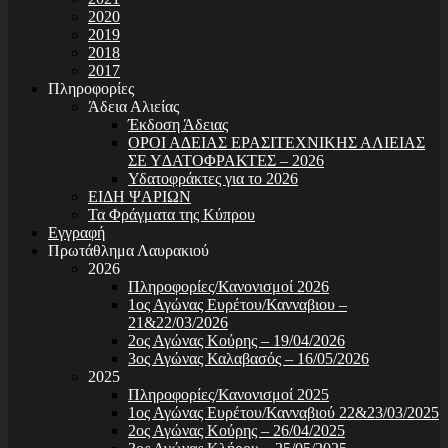
2020
2019
2018
2017
Πληροφορίες
Άδεια Αλιείας
Έκδοση Άδειας
ΟΡΟΙ Α∆ΕΙΑΣ ΕΡΑΣΙΤΕΧΝΙΚΗΣ ΑΛΙΕΙΑΣ
ΣΕ Υ∆ΑΤΟΦΡΑΚΤΕΣ – 2026
Υδατοφράκτες για το 2026
ΕΙΔΗ ΨΑΡΙΩΝ
Τα Φράγματα της Κύπρου
Εγγραφή
Πρωτάθλημα Λαυρακιού
2026
Πληροφορίες/Κανονισμοί 2026
1ος Αγώνας Ευρέτου/Κανναβιου –
21&22/03/2026
2ος Αγώνας Κούρης – 19/04/2026
3ος Αγώνας Καλαβασός – 16/05/2026
2025
Πληροφορίες/Κανονισμοί 2025
1ος Αγώνας Ευρέτου/Κανναβιού 22&23/03/2025
2ος Αγώνας Κούρης – 26/04/2025