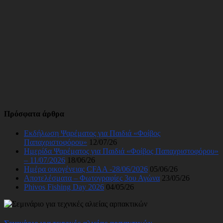
Πρόσφατα άρθρα
Εκδήλωση Ψαρέματος για Παιδιά «Φοίβος
Παπαχριστοφόρου»
12/07/26
Ημερίδα Ψαρέματος για Παιδιά «Φοίβος Παπαχριστοφόρου»
– 11/07/2026
18/06/26
Ημέρα οικογένειας CFAA -28/06/2026
05/06/26
Αποτελέσματα – Φωτογραφίες 3ου Αγώνα
23/05/26
Phivos Fishing Day 2026
04/05/26