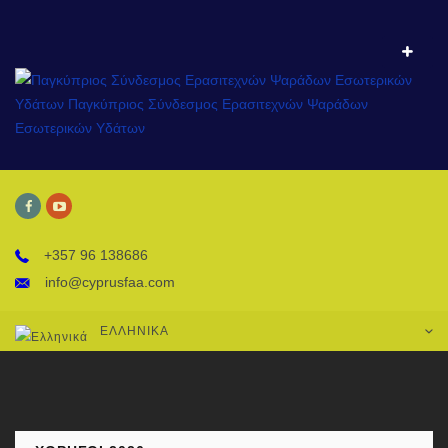
+357 96 138686
info@cyprusfaa.com
ΕΛΛΗΝΙΚΆ