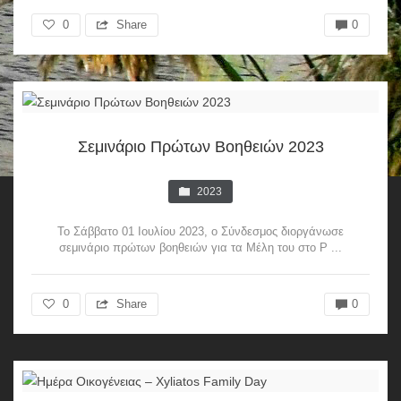
0
Share
0
Σεμινάριο Πρώτων Βοηθειών 2023
2023
Το Σάββατο 01 Ιουλίου 2023, ο Σύνδεσμος διοργάνωσε
σεμινάριο πρώτων βοηθειών για τα Μέλη του στο P ...
0
Share
0