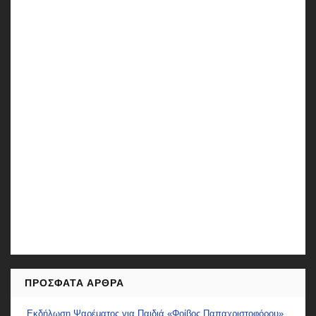
ΠΡΌΣΦΑΤΑ ΆΡΘΡΑ
Εκδήλωση Ψαρέματος για Παιδιά «Φοίβος Παπαχριστοφόρου»