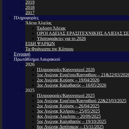
2019
2018
2017
Πληροφορίες
Άδεια Αλιείας
Έκδοση Άδειας
ΟΡΟΙ Α∆ΕΙΑΣ ΕΡΑΣΙΤΕΧΝΙΚΗΣ ΑΛΙΕΙΑΣ ΣΕ
Υδατοφράκτες για το 2026
ΕΙΔΗ ΨΑΡΙΩΝ
Τα Φράγματα της Κύπρου
Εγγραφή
Πρωτάθλημα Λαυρακιού
2026
Πληροφορίες/Κανονισμοί 2026
1ος Αγώνας Ευρέτου/Κανναβιου – 21&22/03/202
2ος Αγώνας Κούρης – 19/04/2026
3ος Αγώνας Καλαβασός – 16/05/2026
2025
Πληροφορίες/Κανονισμοί 2025
1ος Αγώνας Ευρέτου/Κανναβιού 22&23/03/2025
2ος Αγώνας Κούρης – 26/04/2025
3ος Αγώνας Κλήρου – 25/05/2025
4ος Αγώνας Αρμίνου – 20/09/2025
5ος Αγώνας Καλαβασός – 19/10/2025
6ος Αγώνας Διπόταμος – 15/11/2025