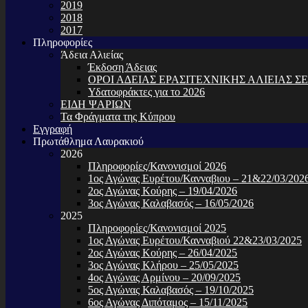
2019
2018
2017
Πληροφορίες
Άδεια Αλιείας
Έκδοση Άδειας
ΟΡΟΙ Α∆ΕΙΑΣ ΕΡΑΣΙΤΕΧΝΙΚΗΣ ΑΛΙΕΙΑΣ ΣΕ
Υδατοφράκτες για το 2026
ΕΙΔΗ ΨΑΡΙΩΝ
Τα Φράγματα της Κύπρου
Εγγραφή
Πρωτάθλημα Λαυρακιού
2026
Πληροφορίες/Κανονισμοί 2026
1ος Αγώνας Ευρέτου/Κανναβιου – 21&22/03/202
2ος Αγώνας Κούρης – 19/04/2026
3ος Αγώνας Καλαβασός – 16/05/2026
2025
Πληροφορίες/Κανονισμοί 2025
1ος Αγώνας Ευρέτου/Κανναβιού 22&23/03/2025
2ος Αγώνας Κούρης – 26/04/2025
3ος Αγώνας Κλήρου – 25/05/2025
4ος Αγώνας Αρμίνου – 20/09/2025
5ος Αγώνας Καλαβασός – 19/10/2025
6ος Αγώνας Διπόταμος – 15/11/2025