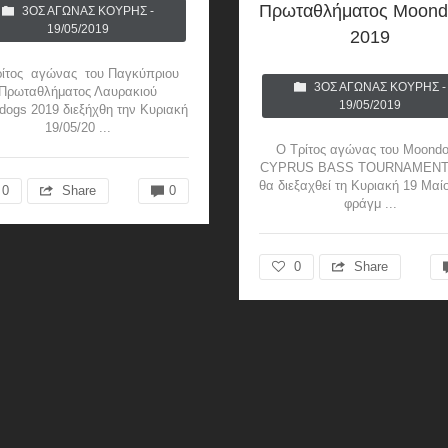
Πρωταθλήματος Moond
3ΟΣ ΑΓΏΝΑΣ ΚΟΎΡΗΣ -
19/05/2019
2019
ρίτος αγώνας του Παγκύπριου
3ΟΣ ΑΓΏΝΑΣ ΚΟΎΡΗΣ -
Πρωταθλήματος Λαυρακιού
19/05/2019
ogs 2019 διεξήχθη την Κυριακή
19/05/20 ...
Ο Τρίτος αγώνας του Moondo
CYPRUS BASS TOURNAMENT 
θα διεξαχθεί τη Κυριακή 19 Μαί
0
Share
0
φράγμ ...
0
Share