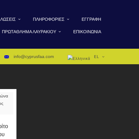
ΛΏΣΕΙΣ
ΠΛΗΡΟΦΟΡΊΕΣ
ΕΓΓΡΑΦΉ
ΠΡΩΤΆΘΛΗΜΑ ΛΑΥΡΑΚΙΟΎ
ΕΠΙΚΟΙΝΩΝΊΑ
info@cyprusfaa.com
EL
ρίτο
ου