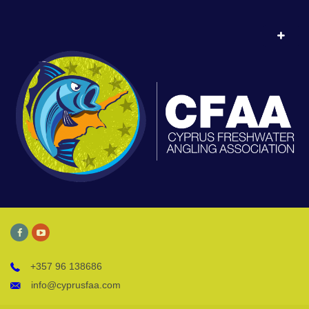
+357 96 138686
info@cyprusfaa.com