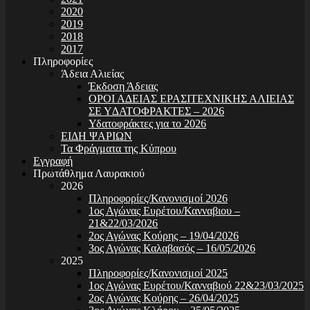
2020
2019
2018
2017
Πληροφορίες
Άδεια Αλιείας
Έκδοση Άδειας
ΟΡΟΙ Α∆ΕΙΑΣ ΕΡΑΣΙΤΕΧΝΙΚΗΣ ΑΛΙΕΙΑΣ
ΣΕ Υ∆ΑΤΟΦΡΑΚΤΕΣ – 2026
Υδατοφράκτες για το 2026
ΕΙΔΗ ΨΑΡΙΩΝ
Τα Φράγματα της Κύπρου
Εγγραφή
Πρωτάθλημα Λαυρακιού
2026
Πληροφορίες/Κανονισμοί 2026
1ος Αγώνας Ευρέτου/Κανναβιου –
21&22/03/2026
2ος Αγώνας Κούρης – 19/04/2026
3ος Αγώνας Καλαβασός – 16/05/2026
2025
Πληροφορίες/Κανονισμοί 2025
1ος Αγώνας Ευρέτου/Κανναβιού 22&23/03/2025
2ος Αγώνας Κούρης – 26/04/2025