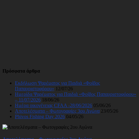
Πρόσφατα άρθρα
Εκδήλωση Ψαρέματος για Παιδιά «Φοίβος
Παπαχριστοφόρου»
12/07/26
Ημερίδα Ψαρέματος για Παιδιά «Φοίβος Παπαχριστοφόρου»
– 11/07/2026
18/06/26
Ημέρα οικογένειας CFAA -28/06/2026
05/06/26
Αποτελέσματα – Φωτογραφίες 3ου Αγώνα
23/05/26
Phivos Fishing Day 2026
04/05/26