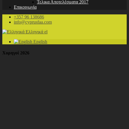
Τελικα Αποτελέσματα 2017
Επικοινωνία
+357 96 138686
info@cyprusfaa.com
Ελληνικά
el
English
Χορηγοί 2026