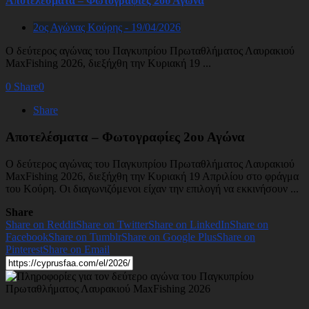
Αποτελέσματα – Φωτογραφίες 2ου Αγώνα
2ος Αγώνας Κούρης - 19/04/2026
Ο δεύτερος αγώνας του Παγκυπρίου Πρωταθλήματος Λαυρακιού
MaxFishing 2026, διεξήχθη την Κυριακή 19 ...
0
Share
0
Share
Αποτελέσματα – Φωτογραφίες 2ου Αγώνα
Ο δεύτερος αγώνας του Παγκυπρίου Πρωταθλήματος Λαυρακιού
MaxFishing 2026, διεξήχθη την Κυριακή 19 Απριλίου στο φράγμα
του Κούρη. Οι διαγωνιζόμενοι είχαν την επιλογή να εκκινήσουν ...
Share
Share on Reddit
Share on Twitter
Share on LinkedIn
Share on
Facebook
Share on Tumblr
Share on Google Plus
Share on
Pinterest
Share on Email