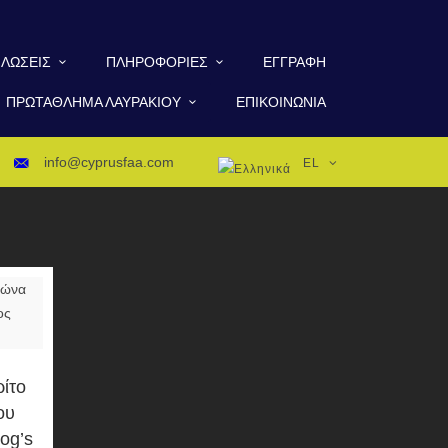
ΛΏΣΕΙΣ
ΠΛΗΡΟΦΟΡΊΕΣ
ΕΓΓΡΑΦΉ
ΠΡΩΤΆΘΛΗΜΑ ΛΑΥΡΑΚΙΟΎ
ΕΠΙΚΟΙΝΩΝΊΑ
info@cyprusfaa.com
EL
ρίτο
ου
og’s