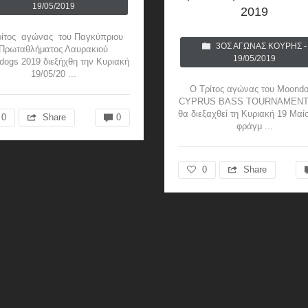
19/05/2019
2019
ρίτος αγώνας του Παγκύπριου
3ΟΣ ΑΓΏΝΑΣ ΚΟΎΡΗΣ -
Πρωταθλήματος Λαυρακιού
19/05/2019
ogs 2019 διεξήχθη την Κυριακή
19/05/20 ...
Ο Τρίτος αγώνας του Moondo
CYPRUS BASS TOURNAMENT 
θα διεξαχθεί τη Κυριακή 19 Μαί
0
Share
0
φράγμ ...
0
Share