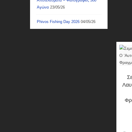
Αποτελέσματα – Φωτογραφίες 3ου
Αγώνα
23/05/26
Phivos Fishing Day 2026
04/05/26
Σ
Λαυ
Φρ