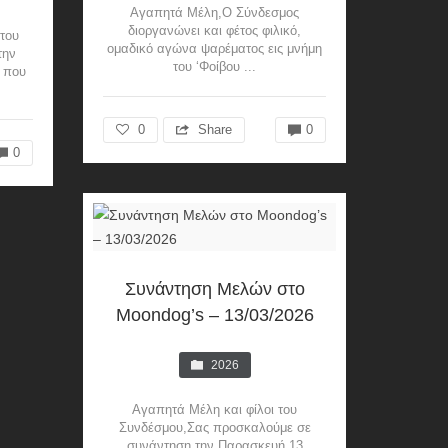
Αγαπητά Μέλη,Ο Σύνδεσμος
διοργανώνει και φέτος φιλικό,
του
ομαδικό αγώνα ψαρέματος εις μνήμη
την
του ‘Φοίβου ...
 που
0
Share
0
0
Συνάντηση Μελών στο
Moondog’s – 13/03/2026
2026
Αγαπητά Mέλη και φίλοι του
Συνδέσμου,Σας προσκαλούμε σε
συνάντηση την Παρασκευή 13