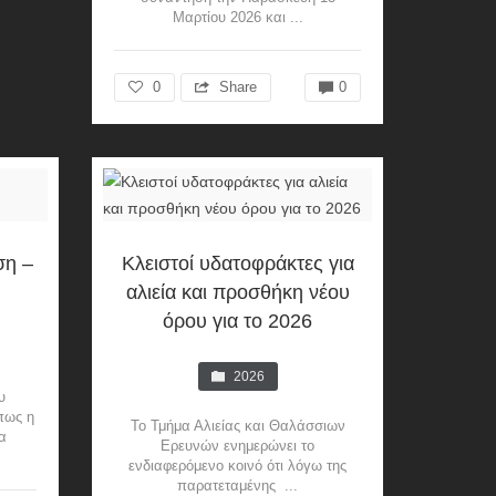
Μαρτίου 2026 και ...
0
Share
0
ση –
Κλειστοί υδατοφράκτες για
αλιεία και προσθήκη νέου
όρου για το 2026
2026
υ
πως η
Το Τμήμα Αλιείας και Θαλάσσιων
α
Ερευνών ενημερώνει το
ενδιαφερόμενο κοινό ότι λόγω της
παρατεταμένης ...