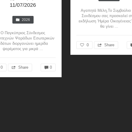
11/07/2026
Αγαπητά Μέλη,Το Συμβούλιο 
Συνδέσμου σας προσκαλεί σ
2026
εκδήλωση ‘Ημέρα Οικογένειας’
θα γίνει ...
Ο Παγκύπριος Σύνδεσμος
ιτεχνών Ψαράδων Εσωτερικών
δάτων διοργανώνει ημερίδα
0
Share
ψαρέματος για μικρά ...
0
Share
0