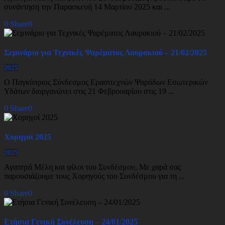
συνάντηση την Παρασκευή 14 Μαρτίου 2025 και ...
0
Share
0
Σεμινάριο για Τεχνικές Ψαρέματος Λαυρακιού – 21/02/2025
2025
Ο Παγκύπριος Σύνδεσμος Ερασιτεχνών Ψαράδων Εσωτερικών
Υδάτων διοργανώνει στις 21 Φεβρουαρίου στις 19 ...
0
Share
0
Χορηγοί 2025
2025
Αγαπητά Μέλη και φίλοι του Συνδέσμου, Με χαρά σας
παρουσιάζουμε τους Χορηγούς του Συνδέσμου για τη ...
0
Share
0
Ετήσια Γενική Συνέλευση – 24/01/2025