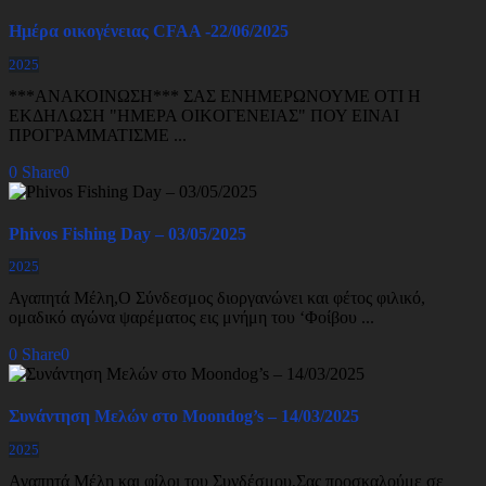
Ημέρα οικογένειας CFAA -22/06/2025
2025
***ΑΝΑΚΟΙΝΩΣΗ*** ΣΑΣ ΕΝΗΜΕΡΩΝΟΥΜΕ ΟΤΙ Η
ΕΚΔΗΛΩΣΗ "HMEPA OIKOΓENEIAΣ" ΠΟΥ ΕΙΝΑΙ
ΠΡΟΓΡΑΜΜΑΤΙΣΜΕ ...
0
Share
0
Phivos Fishing Day – 03/05/2025
2025
Αγαπητά Μέλη,Ο Σύνδεσμος διοργανώνει και φέτος φιλικό,
ομαδικό αγώνα ψαρέματος εις μνήμη του ‘Φοίβου ...
0
Share
0
Συνάντηση Μελών στο Moondog’s – 14/03/2025
2025
Αγαπητά Mέλη και φίλοι του Συνδέσμου,Σας προσκαλούμε σε