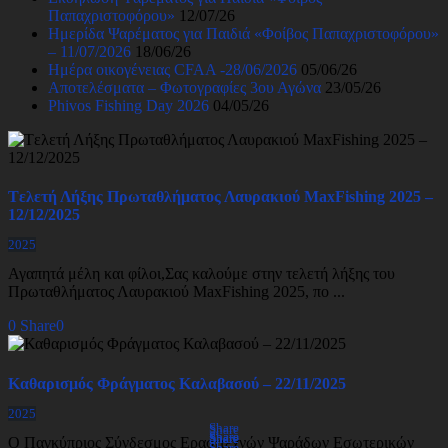
Παπαχριστοφόρου»
12/07/26
Ημερίδα Ψαρέματος για Παιδιά «Φοίβος Παπαχριστοφόρου»
– 11/07/2026
18/06/26
Ημέρα οικογένειας CFAA -28/06/2026
05/06/26
Αποτελέσματα – Φωτογραφίες 3ου Αγώνα
23/05/26
Phivos Fishing Day 2026
04/05/26
Tελετή Λήξης Πρωταθλήματος Λαυρακιού MaxFishing 2025 –
12/12/2025
2025
Αγαπητά μέλη και φίλοι,Σας καλούμε στην τελετή λήξης του
Πρωταθλήματος Λαυρακιού MaxFishing 2025, πο ...
0
Share
0
Καθαρισμός Φράγματος Καλαβασού – 22/11/2025
2025
Share
Share
Share
Share
Share
Share
Share
Share
Ο Παγκύπριος Σύνδεσμος Ερασιτεχνών Ψαράδων Εσωτερικών
Share
Share