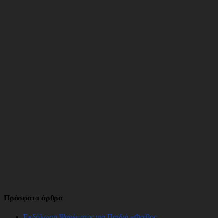
Πρόσφατα άρθρα
Εκδήλωση Ψαρέματος για Παιδιά «Φοίβος