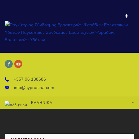
+357 96 138686
info@cyprusfaa.com
ΕΛΛΗΝΙΚΆ