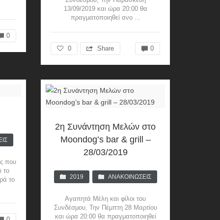
13/09/2019 και ώρα 20:00 θα
πραγματοποιηθεί ανο ...
0
0
Share
0
2η Συνάντηση Μελών στο
Moondog’s bar & grill –
ΕΙΣ
28/03/2019
ας που
ι το
2019
ΑΝΑΚΟΙΝΏΣΕΙΣ
ρά το
Αγαπητά Μέλη και φίλοι του
Συνδέσμου, Την Πέμπτη 28 Μαρτίου
και ώρα 20:00 θα πραγματοποιηθεί
0