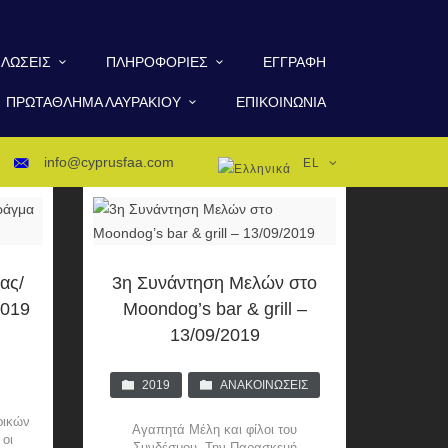
ΛΏΣΕΙΣ
ΠΛΗΡΟΦΟΡΊΕΣ
ΕΓΓΡΑΦΉ
ΠΡΩΤΆΘΛΗΜΑ ΛΑΥΡΑΚΙΟΎ
ΕΠΙΚΟΙΝΩΝΊΑ
info@cyprusfaa.com
EL
ας/
3η Συνάντηση Μελών στο
2019
Moondog’s bar & grill –
13/09/2019
2019
ΑΝΑΚΟΙΝΏΣΕΙΣ
ρικών
Αγαπητά Μέλη και φίλοι του
 οι
Συνδέσμου, Την Παρασκευή