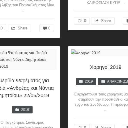
ΚΑΙΡΟΦΙΛΟΙ ΚΥΠΡ ...
ή λήξης του Πρωταθλήματος Moo
...
0
Share
0
Share
0
Χορηγοί 2019
μερίδα Ψαρέματος για
2019
ΑΝΑΚΟΙΝΏΣ
διά «Ανδρέας και Νάντια
Ευχαριστούμε τους χορηγούς μ
ημητρίου» 22/05/2019
στηρίζουν την προσπάθεια κα
έργο του Συνδέσμου. Η προσφο
...
2019
Ο Παγκύπριος Σύνδεσμος
ιτεχνών Ψαράδων Εσωτερικών
0
Share