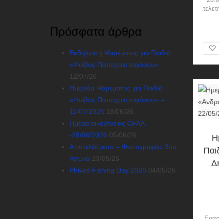
τελετ
Πρόσφατα άρθρα
Εκδήλωση Ψαρέματος για Παιδιά
«Φοίβος Παπαχριστοφόρου»
12/07/26
Ημερίδα Ψαρέματος για Παιδιά
«Φοίβος Παπαχριστοφόρου» –
11/07/2026
18/06/26
Ημέρα οικογένειας CFAA
-28/06/2026
05/06/26
Η
Αποτελέσματα – Φωτογραφίες 3ου
Παι
Αγώνα
23/05/26
Δ
Phivos Fishing Day 2026
04/05/26
Ερασ