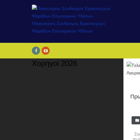
Χορηγοί 2026
Πρω
Στ
20:0