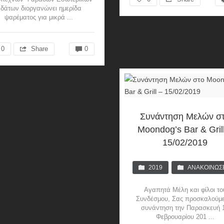
δάτων διοργανώνει ημερίδα
ψαρέματος για μικρά ...
0
Share
0
Συνάντηση Μελών σ
Moondog’s Bar & Gril
15/02/2019
2019
ΑΝΑΚΟΙΝΏΣ
Αγαπητά Mέλη και φίλοι το
Συνδέσμου, Σας προσκαλούμε
συνάντηση την Παρασκευή 
Φεβρουαρίου 201 ...