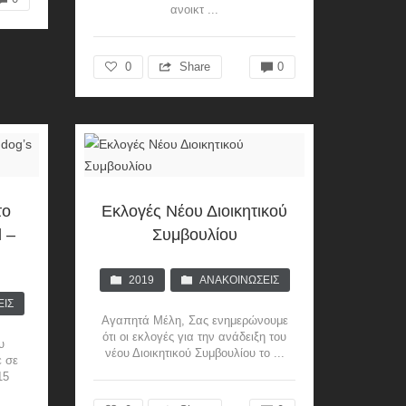
ανοικτ ...
0
Share
0
το
Εκλογές Νέου Διοικητικού
l –
Συμβουλίου
2019
ΑΝΑΚΟΙΝΏΣΕΙΣ
ΕΙΣ
Αγαπητά Μέλη, Σας ενημερώνουμε
ότι οι εκλογές για την ανάδειξη του
υ
νέου Διοικητικού Συμβουλίου το ...
 σε
15