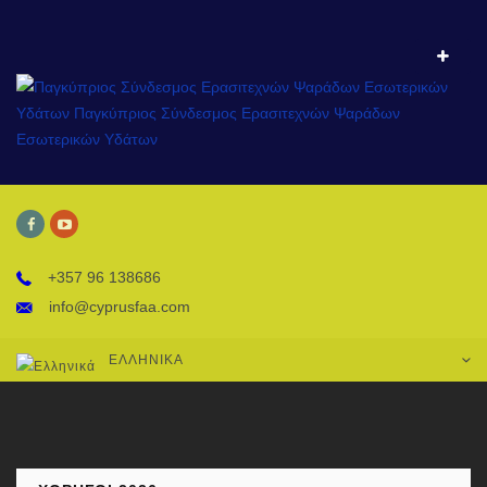
+357 96 138686
info@cyprusfaa.com
ΕΛΛΗΝΙΚΆ