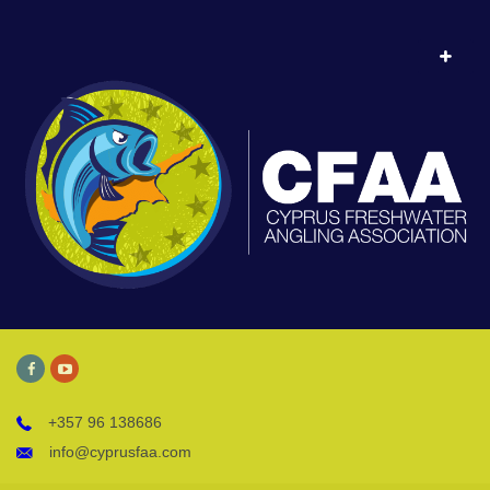
+357 96 138686
info@cyprusfaa.com