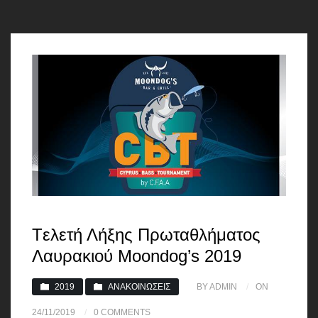
Tελετή Λήξης Πρωταθλήματος
Λαυρακιού Moondog’s 2019
2019
ΑΝΑΚΟΙΝΏΣΕΙΣ
BY ADMIN
ON
24/11/2019
0 COMMENTS