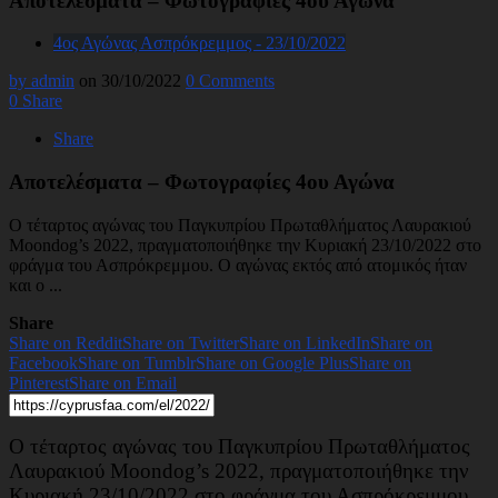
Αποτελέσματα – Φωτογραφίες 4ου Αγώνα
4ος Αγώνας Ασπρόκρεμμος - 23/10/2022
by admin
on 30/10/2022
0 Comments
0
Share
Share
Αποτελέσματα – Φωτογραφίες 4ου Αγώνα
Ο τέταρτος αγώνας του Παγκυπρίου Πρωταθλήματος Λαυρακιού
Moondog’s 2022, πραγματοποιήθηκε την Κυριακή 23/10/2022 στο
φράγμα του Ασπρόκρεμμου. Ο αγώνας εκτός από ατομικός ήταν
και ο ...
Share
Share on Reddit
Share on Twitter
Share on LinkedIn
Share on
Facebook
Share on Tumblr
Share on Google Plus
Share on
Pinterest
Share on Email
Ο τέταρτος αγώνας του Παγκυπρίου Πρωταθλήματος
Λαυρακιού Moondog’s 2022, πραγματοποιήθηκε την
Κυριακή 23/10/2022 στο φράγμα του Ασπρόκρεμμου.