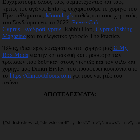
Ευχαριστούμε όλους τους συμμετέχοντες και τους
κριτές του αγώνα. Επίσης, ευχαριστούμε το χορηγό του
Πρωταθλήματος,
Moondog’s
καθώς και τους χορηγούς
του Συνδέσμου για το 2022:
Presse Cafe
Cyprus
,
EyeSpotCyprus
, Rabbit Hop,
Cyprus Fishing
Magazine
και το ελεγκτικό γραφείο The Practice.
Τέλος, ιδιαίτερες ευχαριστίες στο χορηγό μας
Ω My
Box Mods
για την κατασκευή και προσφορά των
τρόπαιων που δόθηκαν στους νικητές και τον φίλο και
χορηγό μας Dmitri Brylev που προσφέρει κουπόνια από
το
https://dimaoutdoors.com
για τους νικητές του
αγώνα.
ΑΠΟΤΕΛΕΣΜΑΤΑ:
{"slidestoshow":3,"slidestoscroll":1,"dots":"true","arrows":"true","