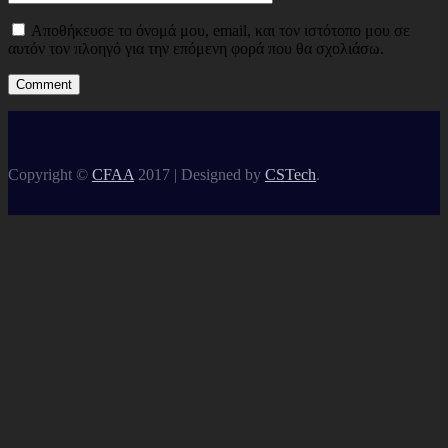
Αποθήκευσε το όνομά μου, email, και τον ιστότοπο μου σε
αυτόν τον πλοηγό για την επόμενη φορά που θα σχολιάσω.
Copyright ©
CFAA
2017 |
Designed by
CSTech
.