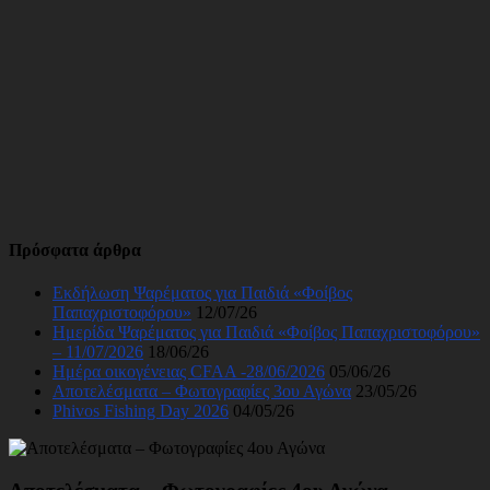
Πρόσφατα άρθρα
Εκδήλωση Ψαρέματος για Παιδιά «Φοίβος
Παπαχριστοφόρου»
12/07/26
Ημερίδα Ψαρέματος για Παιδιά «Φοίβος Παπαχριστοφόρου»
– 11/07/2026
18/06/26
Ημέρα οικογένειας CFAA -28/06/2026
05/06/26
Αποτελέσματα – Φωτογραφίες 3ου Αγώνα
23/05/26
Phivos Fishing Day 2026
04/05/26