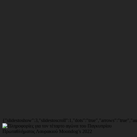
{"slidestoshow":3,"slidestoscroll":1,"dots":"true","arrows":"true","