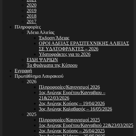
2020
2019
2018
2017
Πληροφορίες
Άδεια Αλιείας
Έκδοση Άδειας
ΟΡΟΙ Α∆ΕΙΑΣ ΕΡΑΣΙΤΕΧΝΙΚΗΣ ΑΛΙΕΙΑΣ
ΣΕ Υ∆ΑΤΟΦΡΑΚΤΕΣ – 2026
Υδατοφράκτες για το 2026
ΕΙΔΗ ΨΑΡΙΩΝ
Τα Φράγματα της Κύπρου
Εγγραφή
Πρωτάθλημα Λαυρακιού
2026
Πληροφορίες/Κανονισμοί 2026
1ος Αγώνας Ευρέτου/Κανναβιου –
21&22/03/2026
2ος Αγώνας Κούρης – 19/04/2026
3ος Αγώνας Καλαβασός – 16/05/2026
2025
Πληροφορίες/Κανονισμοί 2025
1ος Αγώνας Ευρέτου/Κανναβιού 22&23/03/2025
2ος Αγώνας Κούρης – 26/04/2025