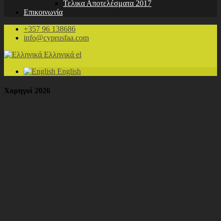
Τελικα Αποτελέσματα 2017
Επικοινωνία
+357 96 138686
info@cyprusfaa.com
Ελληνικά
el
English
Χορηγοί 2026