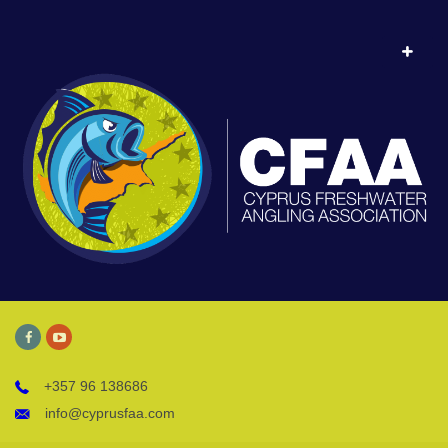
+357 96 138686
info@cyprusfaa.com