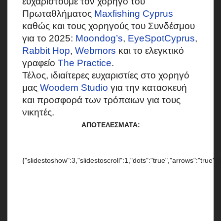
ευχαριστούμε τον χορηγό του
Πρωταθλήματος
Maxfishing Cyprus
καθώς και τους χορηγούς του Συνδέσμου
για το 2025:
Moondog’s
,
EyeSpotCyprus
,
Rabbit Hop
,
Webmors
και το ελεγκτικό
γραφείο
The Practice
.
Τέλος, ιδιαίτερες ευχαριστίες στο χορηγό
μας
Woodem Studio
για την κατασκευή
και προσφορά των τρόπαιων για τους
νικητές.
ΑΠΟΤΕΛΕΣΜΑΤΑ:
{"slidestoshow":3,"slidestoscroll":1,"dots":"true","arrows":"true",