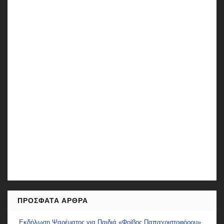
ΠΡΌΣΦΑΤΑ ΆΡΘΡΑ
Εκδήλωση Ψαρέματος για Παιδιά «Φοίβος Παπαχριστοφόρου»