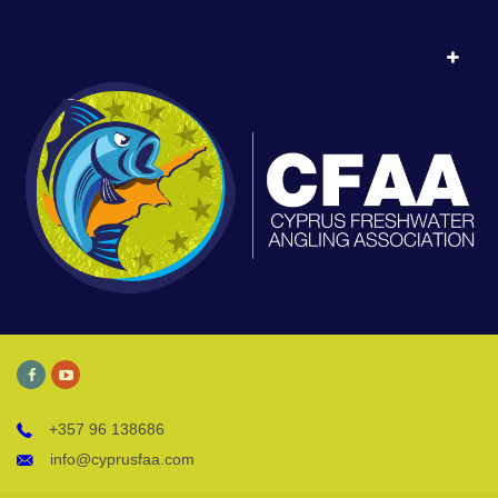
+357 96 138686
info@cyprusfaa.com