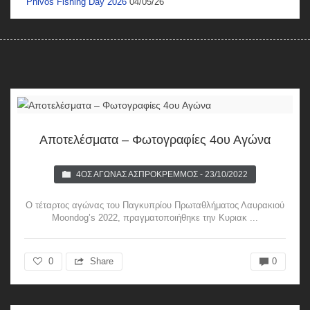
Phivos Fishing Day 2026
04/05/26
Αποτελέσματα – Φωτογραφίες 4ου Αγώνα
4ΟΣ ΑΓΏΝΑΣ ΑΣΠΡΌΚΡΕΜΜΟΣ - 23/10/2022
Ο τέταρτος αγώνας του Παγκυπρίου Πρωταθλήματος Λαυρακιού
Moondog’s 2022, πραγματοποιήθηκε την Κυριακ ...
0
Share
0