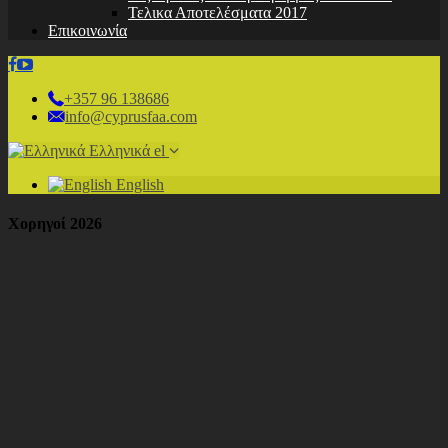
Τελικα Αποτελέσματα 2017
Επικοινωνία
+357 96 138686
info@cyprusfaa.com
Ελληνικά
el
English
Χορηγοί 2026