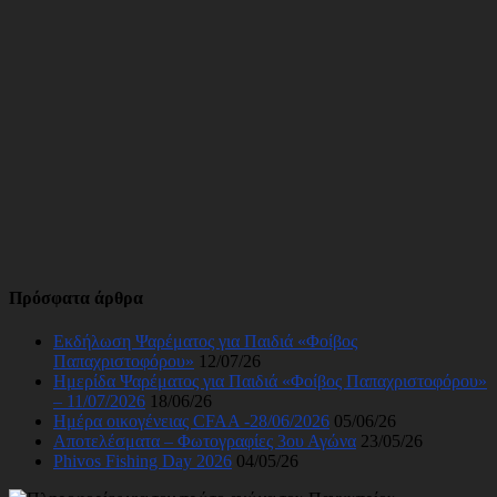
Πρόσφατα άρθρα
Εκδήλωση Ψαρέματος για Παιδιά «Φοίβος
Παπαχριστοφόρου»
12/07/26
Ημερίδα Ψαρέματος για Παιδιά «Φοίβος Παπαχριστοφόρου»
– 11/07/2026
18/06/26
Ημέρα οικογένειας CFAA -28/06/2026
05/06/26
Αποτελέσματα – Φωτογραφίες 3ου Αγώνα
23/05/26
Phivos Fishing Day 2026
04/05/26