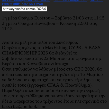
Pinterest
Share on Email
1η μέρα Φράγμα Ευρέτου – Σάββατο 21/03 στις 11:15
2η μέρα Φράγμα Κανναβιού – Κυριακή 22/03 στις
11:15
Αγαπητά μέλη και φίλοι του Συνδέσμου.
Ο πρώτος αγώνας του MaxFishing CYPRUS BASS
CHAMPIONSHIP 2026 θα διεξαχθεί το
Σαββατοκυρίακο 21&22 Μαρτίου στα φράγματα της
Ευρέτου και Κανναβιού αντίστοιχα.
Όσοι επιθυμούν να λάβουν μέρος στο CBC 2026, θα
πρέπει απαραίτητα μέχρι και τηνΔευτέρα 16 Μαρτίου
να δηλώσουν συμμετοχή και να έχουν εξοφλήσει τις
οφειλές τους (εγγραφές CFAA & Πρωτάθλημα).
Παράλληλα καλούνται όσοι θα κάνουν την εγγραφή
τους στο πρωτάθλημα να αποστείλουν απαραίτητα την
άδεια ψαρέματος του τρέχοντος έτους ηλεκτρονικά στο
bass.cfaa@outlook.com