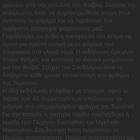
χρόνων από την απώλεια του Φοίβου. Σκοπός της
εκδήλωσης ήταν να συγκεντρωθούν άτομα που
αγαπούν το ψάρεμα και να περάσουν ένα
ευχάριστο απόγευμα ψαρεύοντας μαζί.
Παράλληλα, να δοθεί η ευκαιρία σε νέα άτομα να
έχουν μια πρώτη επαφή με το ψάρεμα του
λαυρακιού στα γλυκά νερά. Η εκδήλωση έχει γίνει
πλέον θεσμός και αποτελεί το ιδανικό μνημόσυνο
για τον Φοίβο. Στόχος του Συνδέσμου είναι να
διεξάγεται κάθε χρόνο τέτοια εποχή στο φράγμα
της Ταμασού.
Η όλη εκδήλωση στέφθηκε με επιτυχία, αφού οι
πέραν των 45 συμμετεχόντων απόλαυσαν το
ψάρεμα στο υπερχειλισμένο φράγμα της Ταμασού.
Για την ιστορία, η νικήτρια ομάδα αναδείχθηκε η
ομάδα των Γιώργου Ευσταθίου και Mykhailo
Miasnykov. Στη δεύτερη θέση τερμάτισαν οι
Νικόλας Αναστασάκης, Γιώργος Αναστασάκης και