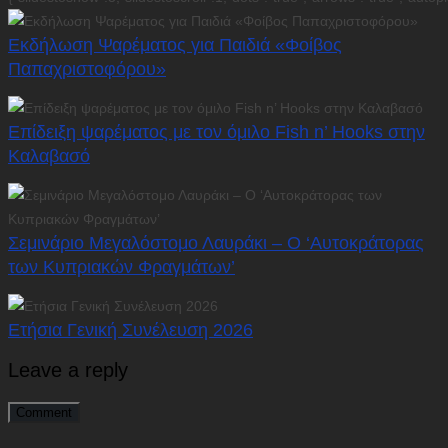
Εκδήλωση Ψαρέματος για Παιδιά «Φοίβος
Παπαχριστοφόρου»
Επίδειξη ψαρέματος με τον όμιλο Fish n’ Hooks στην
Καλαβασό
Σεμινάριο Μεγαλόστομο Λαυράκι – Ο ‘Αυτοκράτορας
των Κυπριακών Φραγμάτων’
Ετήσια Γενική Συνέλευση 2026
Leave a reply
Comment