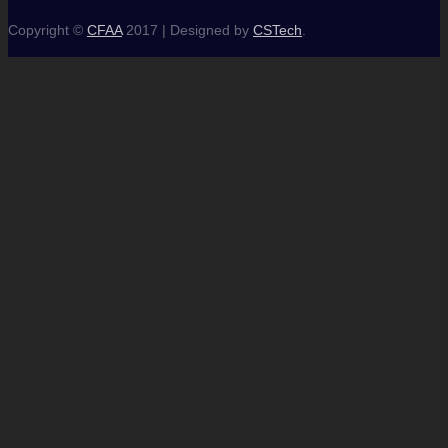
Copyright ©
CFAA
2017 |
Designed by
CSTech
.