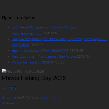
Πρόσφατα άρθρα
Εκδήλωση Ψαρέματος για Παιδιά «Φοίβος
Παπαχριστοφόρου»
12/07/26
Ημερίδα Ψαρέματος για Παιδιά «Φοίβος Παπαχριστοφόρου» –
11/07/2026
18/06/26
Ημέρα οικογένειας CFAA -28/06/2026
05/06/26
Αποτελέσματα – Φωτογραφίες 3ου Αγώνα
23/05/26
Phivos Fishing Day 2026
04/05/26
Phivos Fishing Day 2026
2026
by admin
on 04/05/2026
0 Comments
0
Share