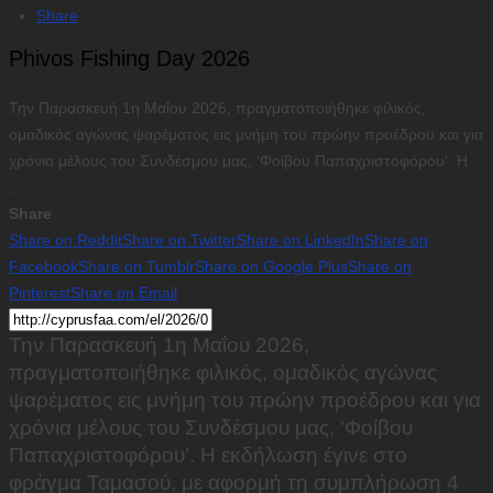
Share
Phivos Fishing Day 2026
Την Παρασκευή 1η Μαΐου 2026, πραγματοποιήθηκε φιλικός,
ομαδικός αγώνας ψαρέματος εις μνήμη του πρώην προέδρου και για
χρόνια μέλους του Συνδέσμου μας, ‘Φοίβου Παπαχριστοφόρου’. Η
...
Share
Share on Reddit
Share on Twitter
Share on LinkedIn
Share on
Facebook
Share on Tumblr
Share on Google Plus
Share on
Pinterest
Share on Email
Την Παρασκευή 1η Μαΐου 2026,
πραγματοποιήθηκε φιλικός, ομαδικός αγώνας
ψαρέματος εις μνήμη του πρώην προέδρου και για
χρόνια μέλους του Συνδέσμου μας, ‘Φοίβου
Παπαχριστοφόρου’. Η εκδήλωση έγινε στο
φράγμα Ταμασού, με αφορμή τη συμπλήρωση 4