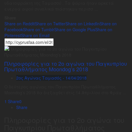
υδατοφράκτη της Ταμασού . Τα ψάρια ήταν αρκετά
ενεργά αφού συνολικά πιάστηκαν περισσ ...
Share
Share on Reddit
Share on Twitter
Share on LinkedIn
Share on
Facebook
Share on Tumblr
Share on Google Plus
Share on
Pinterest
Share on Email
Πληροφορίες για το 2ο αγώνα του Παγκυπρίου
Πρωταθλήματος Moondog’s 2018
2ος Αγώνας Ταμασός - 14/04/2018
Ο δεύτερος αγώνας του Παγκυπρίου Πρωταθλήματος
Moondog’s 2018 θα διεξαχθεί στις 14 Απριλίου στο Φράγ ...
1
Share
0
Share
Πληροφορίες για το 2ο αγώνα του
Παγκυπρίου Πρωταθλήματος