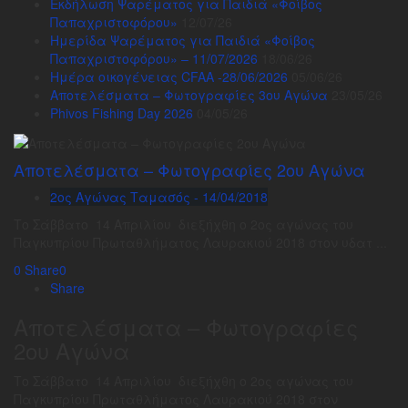
Εκδήλωση Ψαρέματος για Παιδιά «Φοίβος
Παπαχριστοφόρου»
12/07/26
Ημερίδα Ψαρέματος για Παιδιά «Φοίβος
Παπαχριστοφόρου» – 11/07/2026
18/06/26
Ημέρα οικογένειας CFAA -28/06/2026
05/06/26
Αποτελέσματα – Φωτογραφίες 3ου Αγώνα
23/05/26
Phivos Fishing Day 2026
04/05/26
Αποτελέσματα – Φωτογραφίες 2ου Αγώνα
2ος Αγώνας Ταμασός - 14/04/2018
Το Σάββατο 14 Απριλίου διεξήχθη ο 2ος αγώνας του
Παγκυπρίου Πρωταθλήματος Λαυρακιού 2018 στον υδατ ...
0
Share
0
Share
Αποτελέσματα – Φωτογραφίες
2ου Αγώνα
Το Σάββατο 14 Απριλίου διεξήχθη ο 2ος αγώνας του
Παγκυπρίου Πρωταθλήματος Λαυρακιού 2018 στον