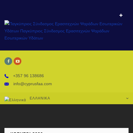
+357 96 138686
info@cyprusfaa.com
ΕΛΛΗΝΙΚΆ