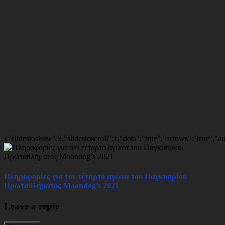
{"slidestoshow":3,"slidestoscroll":1,"dots":"true","arrows":"true","
Πληροφορίες για τον τέταρτο αγώνα του Παγκυπρίου
Πρωταθλήματος Moondog’s 2021
Leave a reply