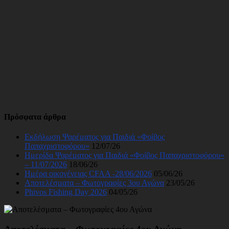
Πρόσφατα άρθρα
Εκδήλωση Ψαρέματος για Παιδιά «Φοίβος
Παπαχριστοφόρου»
12/07/26
Ημερίδα Ψαρέματος για Παιδιά «Φοίβος Παπαχριστοφόρου»
– 11/07/2026
18/06/26
Ημέρα οικογένειας CFAA -28/06/2026
05/06/26
Αποτελέσματα – Φωτογραφίες 3ου Αγώνα
23/05/26
Phivos Fishing Day 2026
04/05/26