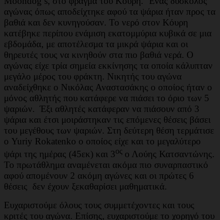
Moondog’s, στο φράγμα του Κούρη. Ένας δύσκολος
αγώνας όπως αποδείχτηκε αφού τα ψάρια ήταν προς τα
βαθιά και δεν κυνηγούσαν. Το νερό στον Κόυρη
κατέβηκε περίπου ενάμιση εκατομμύρια κυβικά σε μια
εβδομάδα, με αποτέλεσμα τα μικρά ψάρια και οι
θηρευτές τους να κινηθούν στα πιο βαθιά νερά. Ο
αγώνας είχε τρία σημεία εκκίνησης τα οποία κάλυπταν
μεγάλο μέρος του φράκτη. Νικητής του αγώνα
αναδείχθηκε ο Νικόλας Αναστασάκης ο οποίος ήταν ο
μόνος αθλητής που κατάφερε να πιάσει το όριο των 5
ψαριών. Έξι αθλητές κατάφεραν να πιάσουν από 3
ψάρια και έτσι μοιράστηκαν τις επόμενες θέσεις βάσει
του μεγέθους των ψαριών. Στη δεύτερη θέση τερμάτισε
ο Yuriy Rokatenko ο οποίος είχε και το μεγαλύτερο
ος
ψάρι της ημέρας (45εκ) και 3
ο Λούης Κατσαντώνης.
Το πρωτάθλημα αναμένεται ακόμα πιο συναρπαστικό
αφού απομένουν 2 ακόμη αγώνες και οι πρώτες 6
θέσεις δεν έχουν ξεκαθαρίσει μαθηματικά.
Ευχαριστούμε όλους τους συμμετέχοντες και τους
κριτές του αγώνα. Επίσης, ευχαριστούμε το χορηγό του