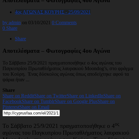
Αποτελέσματα – Φωτογραφίες 4ου Αγώνα
4ος ΑΓΩΝΑΣ ΚΟΥΡΗΣ - 25/09/2021
by admin
on 03/10/2021
0 Comments
0
Share
Share
Αποτελέσματα – Φωτογραφίες 4ου Αγώνα
Το Σάββατο 25/9/2021 πραγματοποιήθηκε ο 4ος αγώνας του
Παγκυπρίου Πρωταθλήματος λαυρακιού Moondog’s, στο φράγμα
του Κούρη. Ένας δύσκολος αγώνας όπως αποδείχτηκε αφού τα
ψάρια ήταν ...
Share
Share on Reddit
Share on Twitter
Share on LinkedIn
Share on
Facebook
Share on Tumblr
Share on Google Plus
Share on
Pinterest
Share on Email
ος
Το Σάββατο 25/9/2021 πραγματοποιήθηκε ο 4
αγώνας του Παγκυπρίου Πρωταθλήματος λαυρακιού