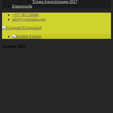
Τελικα Αποτελέσματα 2017
Επικοινωνία
+357 96 138686
info@cyprusfaa.com
Ελληνικά
el
English
Χορηγοί 2026