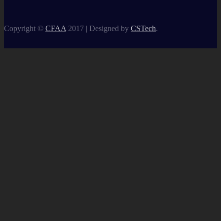
Copyright ©
CFAA
2017 |
Designed by
CSTech
.