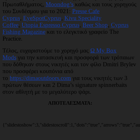
Πρωταθλήματος,
Moondog’s
καθώς και τους χορηγούς
του Συνδέσμου για το 2021:
Presse Cafe
Cyprus
,
EyeSpotCyprus
,
Kivu Speciality
Coffee
,
Utopia Espresso Cyprus
,
Beer Shop
,
Cyprus
Fishing Magazine
και το ελεγκτικό γραφείο The
Practice.
Τέλος, ευχαριστούμε το χορηγό μας
Ω My Box
Mods
για την κατασκευή και προσφορά των τρόπαιων
που δόθηκαν στους νικητές και τον φίλο Dmitri Brylev
που προσφέρει κουπόνια από
το
https://dimaoutdoors.com
για τους νικητές των 3
πρώτων θέσεων και 2 Dima’s signature spinnerbaits
στον αθλητή με το μεγαλύτερο ψάρι.
ΑΠΟΤΕΛΕΣΜΑΤΑ:
{"slidestoshow":3,"slidestoscroll":1,"dots":"true","arrows":"true","