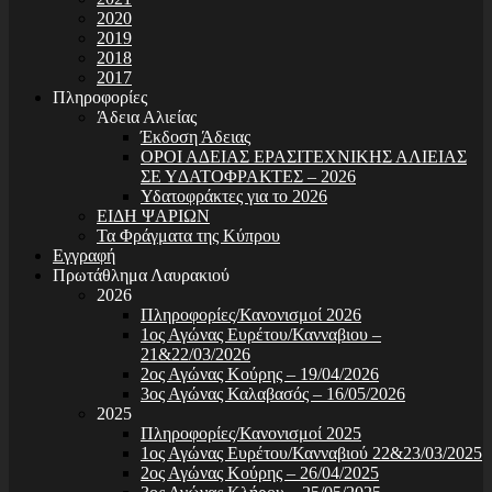
2020
2019
2018
2017
Πληροφορίες
Άδεια Αλιείας
Έκδοση Άδειας
ΟΡΟΙ Α∆ΕΙΑΣ ΕΡΑΣΙΤΕΧΝΙΚΗΣ ΑΛΙΕΙΑΣ
ΣΕ Υ∆ΑΤΟΦΡΑΚΤΕΣ – 2026
Υδατοφράκτες για το 2026
ΕΙΔΗ ΨΑΡΙΩΝ
Τα Φράγματα της Κύπρου
Εγγραφή
Πρωτάθλημα Λαυρακιού
2026
Πληροφορίες/Κανονισμοί 2026
1ος Αγώνας Ευρέτου/Κανναβιου –
21&22/03/2026
2ος Αγώνας Κούρης – 19/04/2026
3ος Αγώνας Καλαβασός – 16/05/2026
2025
Πληροφορίες/Κανονισμοί 2025
1ος Αγώνας Ευρέτου/Κανναβιού 22&23/03/2025
2ος Αγώνας Κούρης – 26/04/2025