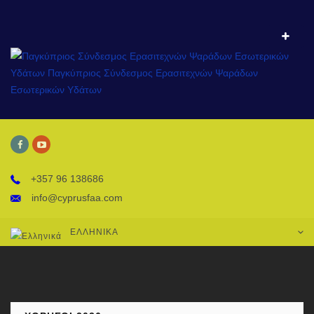
+357 96 138686
info@cyprusfaa.com
ΕΛΛΗΝΙΚΆ